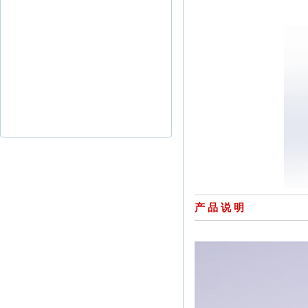
产 品 说 明