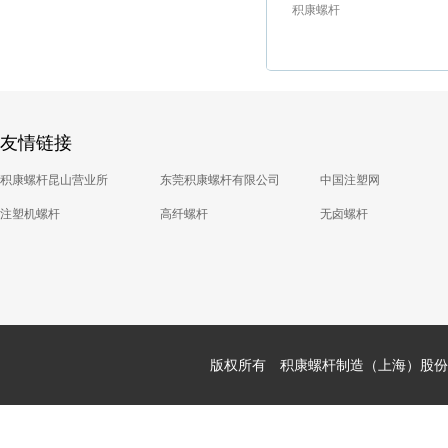
积康螺杆
友情链接
积康螺杆昆山营业所
东莞积康螺杆有限公司
中国注塑网
注塑机螺杆
高纤螺杆
无卤螺杆
版权所有 积康螺杆制造（上海）股份