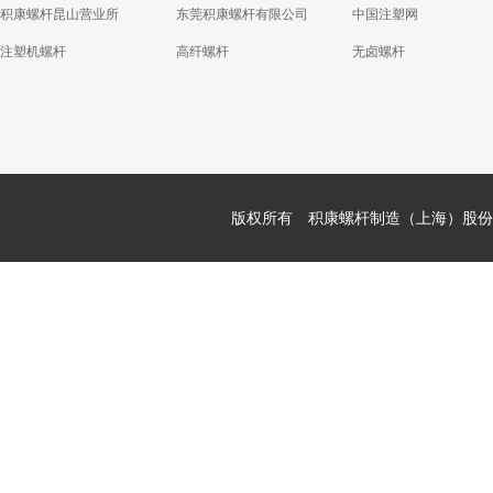
积康螺杆昆山营业所
东莞积康螺杆有限公司
中国注塑网
注塑机螺杆
高纤螺杆
无卤螺杆
版权所有 积康螺杆制造（上海）股份