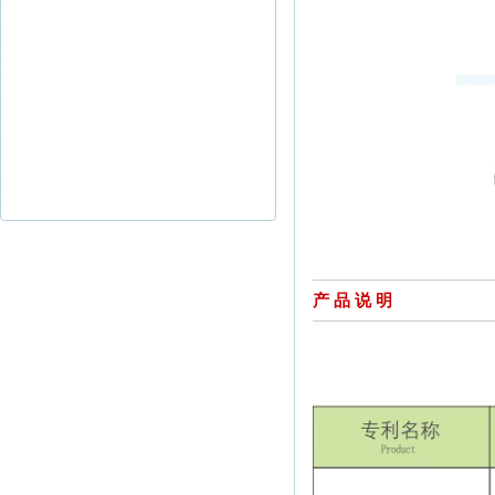
产 品 说 明