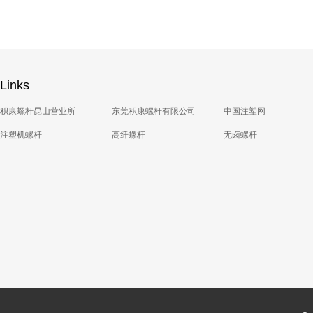
Links
积康螺杆昆山营业所
东莞积康螺杆有限公司
中国注塑网
注塑机螺杆
高纤螺杆
无卤螺杆