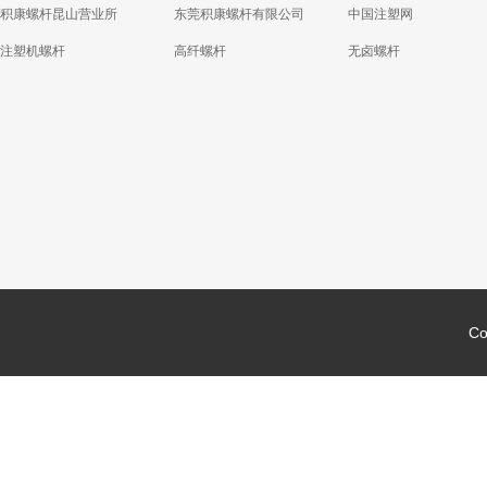
积康螺杆昆山营业所
东莞积康螺杆有限公司
中国注塑网
注塑机螺杆
高纤螺杆
无卤螺杆
Co